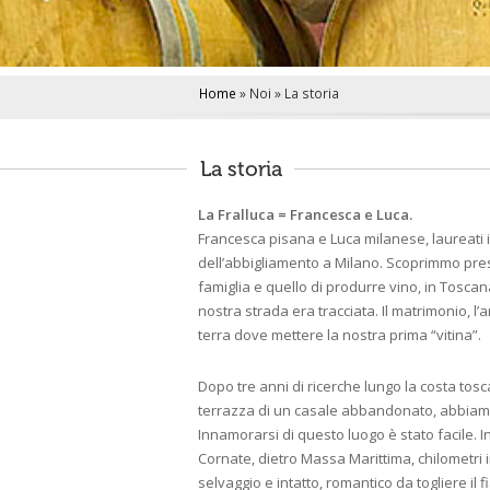
i
n
c
i
Home
»
Noi
»
La storia
p
a
l
La storia
e
La Fralluca = Francesca e Luca.
Francesca pisana e Luca milanese, laureat
dellʼabbigliamento a Milano. Scoprimmo pres
famiglia e quello di produrre vino, in Tosc
nostra strada era tracciata. Il matrimonio, l’a
terra dove mettere la nostra prima “vitina”.
Dopo tre anni di ricerche lungo la costa tosc
terrazza di un casale abbandonato, abbiamo 
Innamorarsi di questo luogo è stato facile. 
Cornate, dietro Massa Marittima, chilometri
selvaggio e intatto, romantico da togliere il f