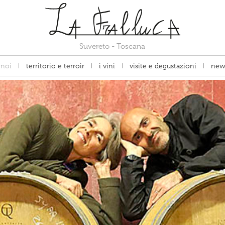
Suvereto - Toscana
noi
territorio e terroir
i vini
visite e degustazioni
new