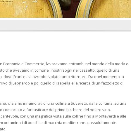
i in Economia e Commercio, lavoravamo entrambi nel mondo della moda e
to che avevamo in comune i nostri sogni nel cassetto, quello di una
ana, dove Francesca avrebbe voluto tanto ritornare. Da quel momento la
rrivo di Leonardo e poi quello di Isabella e la ricerca di un fazzoletto di
ana, ci siamo innamorati di una collina a Suvereto, dalla cui cima, su una
cominciato a fantasticare del primo bicchiere del nostro vino.
Incantevole, con una magnifica vista sulle colline fino a Monteverdi e alle
 incontaminati di boschi e di macchia mediterranea, assolutamente
iato.