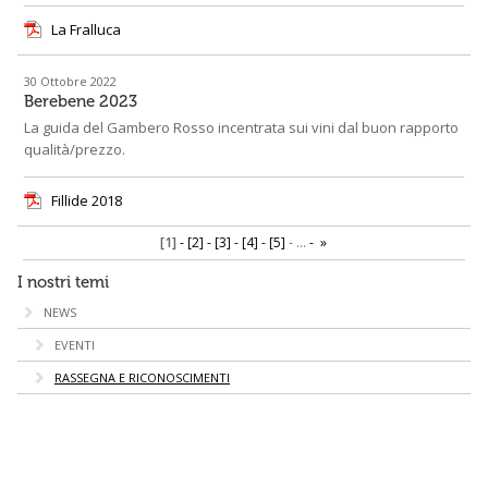
La Fralluca
30 Ottobre 2022
Berebene 2023
La guida del Gambero Rosso incentrata sui vini dal buon rapporto
qualità/prezzo.
Fillide 2018
[1]
[2]
[3]
[4]
[5]
...
»
I nostri temi
NEWS
EVENTI
RASSEGNA E RICONOSCIMENTI